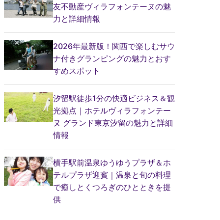
友不動産ヴィラフォンテーヌの魅
力と詳細情報
2026年最新版！関西で楽しむサウ
ナ付きグランピングの魅力とおす
すめスポット
汐留駅徒歩1分の快適ビジネス＆観
光拠点｜ホテルヴィラフォンテー
ヌ グランド東京汐留の魅力と詳細
情報
横手駅前温泉ゆうゆうプラザ＆ホ
テルプラザ迎賓｜温泉と旬の料理
で癒しとくつろぎのひとときを提
供